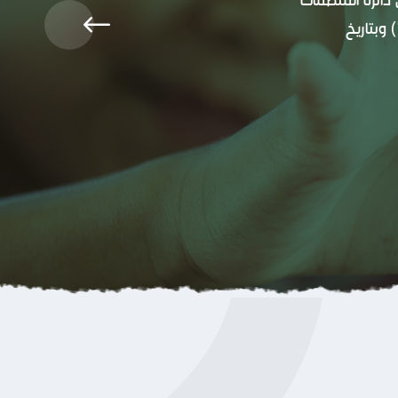
الغير حكومية لدى الامانة العامة لمجلس الوزراء العراقي بالرقم (1H76686) وبتاريخ