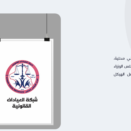
ة مجتمع مدني محلية،
س الوزراء
خ (22/1/2014) ، و يشمل الهيكل