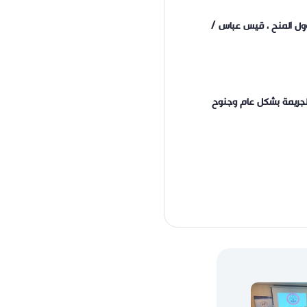
ول المنح ، قيس عباس /
لجريمة بشكل عام وجنوح